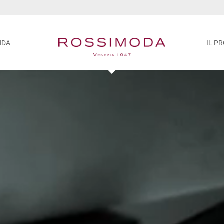
NDA
IL P