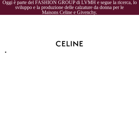
Oggi è parte del FASHION GROUP di LVMH e segue la ricerca, lo
sviluppo e la produzione delle calzature da donna per le
Maisons
Celine
e
Givenchy
.