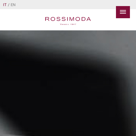
IT
/
EN